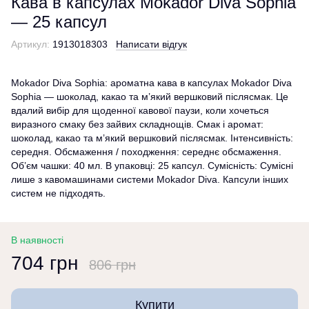
Кава в капсулах Mokador Diva Sophia
— 25 капсул
Артикул:
1913018303
Написати відгук
Mokador Diva Sophia: ароматна кава в капсулах Mokador Diva
Sophia — шоколад, какао та м’який вершковий післясмак. Це
вдалий вибір для щоденної кавової паузи, коли хочеться
виразного смаку без зайвих складнощів. Смак і аромат:
шоколад, какао та м’який вершковий післясмак. Інтенсивність:
середня. Обсмаження / походження: середнє обсмаження.
Об’єм чашки: 40 мл. В упаковці: 25 капсул. Сумісність: Сумісні
лише з кавомашинами системи Mokador Diva. Капсули інших
систем не підходять.
В наявності
704 грн
806 грн
Купити