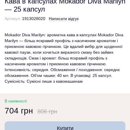
Кава в капсулах Mokador Diva Marilyn
— 25 капсул
Артикул:
1913028020
Написати відгук
Mokador Diva Marilyn: ароматна кава в капсулах Mokador Diva
Marilyn — більш яскравий профіль з насиченим ароматом і
приємною кавовою гірчинкою. Це вдалий вибір для щоденної
кавової паузи, коли хочеться виразного смаку без зайвих
складнощів. Смак і аромат: більш яскравий профіль з
насиченим ароматом і приємною кавовою гірчинкою.
Інтенсивність: середня. Обсмаження / походження: середнє
обсмаження. Об’єм чашки: 40 мл. В упаковці: 25 капсул.
Сумісність: Сумісні лише з кавомашинам
В наявності
704 грн
806 грн
Купити