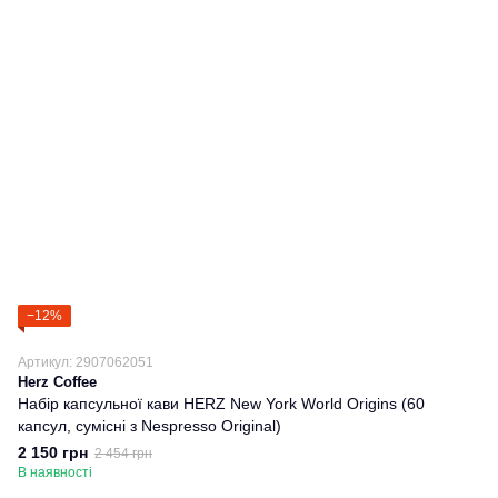
−12%
Артикул: 2907062051
Herz Coffee
Набір капсульної кави HERZ New York World Origins (60
капсул, сумісні з Nespresso Original)
2 150 грн
2 454 грн
В наявності