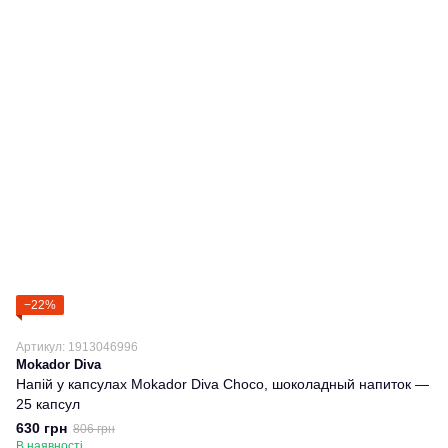
−22%
Артикул: 1913046996
Mokador Diva
Напій у капсулах Mokador Diva Choco, шоколадный напиток —
25 капсул
630 грн
806 грн
В наявності