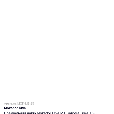
Артикул: MOK-M1-25
Mokador Diva
Преміальний набір Mokador Diva M1: кавомашина + 25