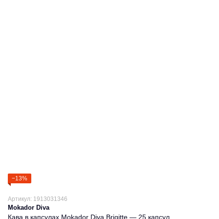
−13%
Артикул: 1913031346
Mokador Diva
Кава в капсулах Mokador Diva Brigitte — 25 капсул