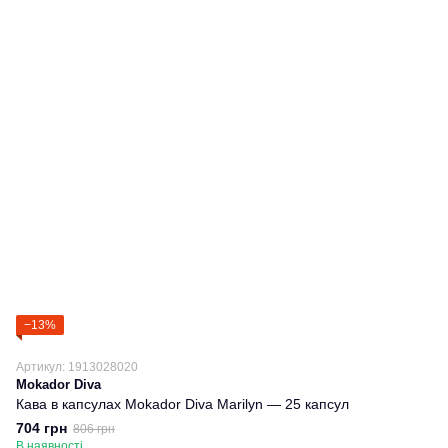
−13%
Артикул: 1913028020
Mokador Diva
Кава в капсулах Mokador Diva Marilyn — 25 капсул
704 грн
806 грн
В наявності