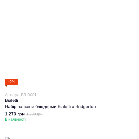
−2%
Артикул: BRID001
Bialetti
Набір чашок із блюдцями Bialetti x Bridgerton
1 273 грн
1 299 грн
В наявності