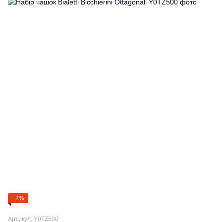
−2%
Артикул: Y0TZ500