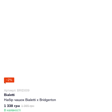
−2%
Артикул: BRID009
Bialetti
Набір чашок Bialetti x Bridgerton
1 338 грн
1 365 грн
В наявності