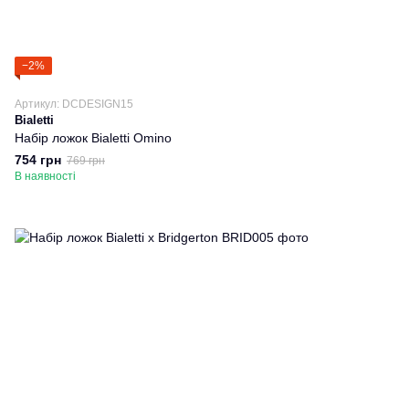
−2%
Артикул: DCDESIGN15
Bialetti
Набір ложок Bialetti Omino
754 грн
769 грн
В наявності