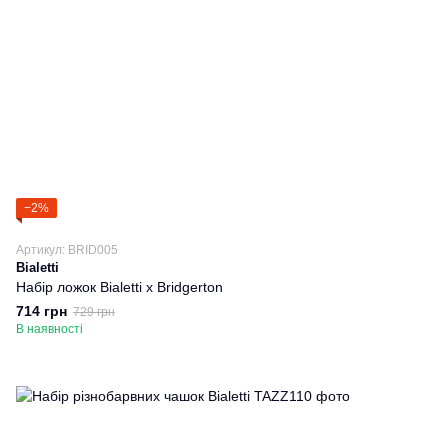
−2%
Артикул: BRID005
Bialetti
Набір ложок Bialetti x Bridgerton
714 грн
729 грн
В наявності