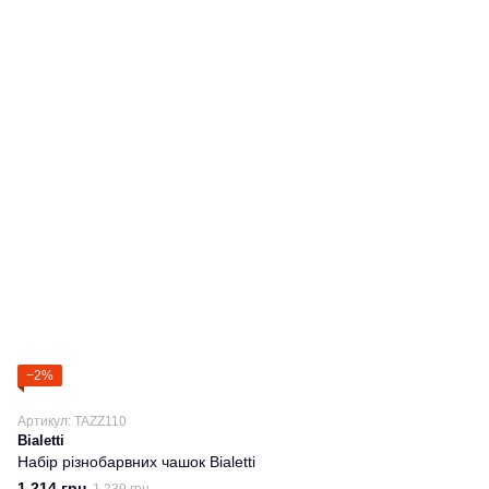
−2%
Артикул: TAZZ110
Bialetti
Набір різнобарвних чашок Bialetti
1 214 грн