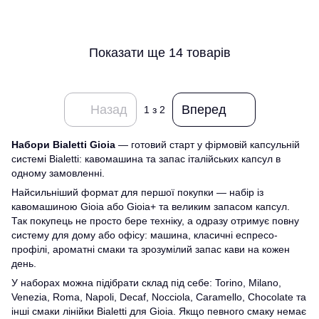
Показати ще 14 товарів
Назад
Вперед
1
з 2
Набори Bialetti Gioia
— готовий старт у фірмовій капсульній
системі Bialetti: кавомашина та запас італійських капсул в
одному замовленні.
Найсильніший формат для першої покупки — набір із
кавомашиною Gioia або Gioia+ та великим запасом капсул.
Так покупець не просто бере техніку, а одразу отримує повну
систему для дому або офісу: машина, класичні еспресо-
профілі, ароматні смаки та зрозумілий запас кави на кожен
день.
У наборах можна підібрати склад під себе: Torino, Milano,
Venezia, Roma, Napoli, Decaf, Nocciola, Caramello, Chocolate та
інші смаки лінійки Bialetti для Gioia. Якщо певного смаку немає