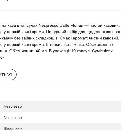
тна кава в капсулах Nespresso Caffè Florian — чистий кавовий,
же у першій хвилі креми. Це вдалий вибір для щоденної кавової
о смаку без зайвих складнощів. Смак і аромат: чистий кавовий,
е у першій хвилі креми. Інтенсивність: м’яка. Обсмаження /
я. Об’єм чашки: 40 мл. В упаковці: 10 капсул. Сумісність:
 си
иться
Nespresso
Nespresso
Швейцарія