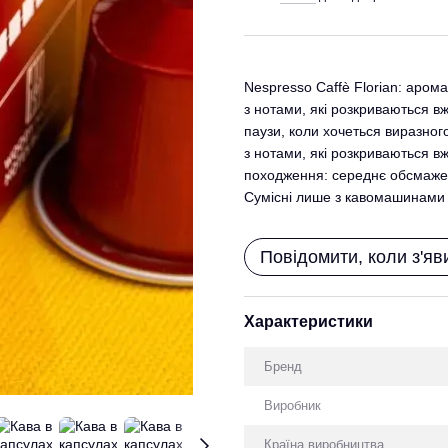
Nespresso Caffè Florian: арома
з нотами, які розкриваються в
паузи, коли хочеться виразног
з нотами, які розкриваються вж
походження: середнє обсмаженн
Сумісні лише з кавомашинами
Повідомити, коли з'яв
Характеристики
Бренд
Виробник
Країна виробництва