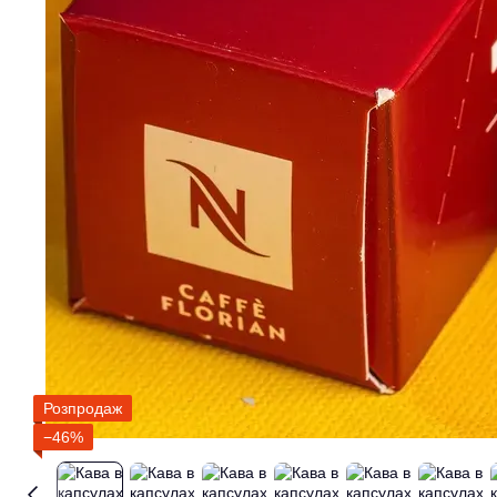
Розпродаж
−46%