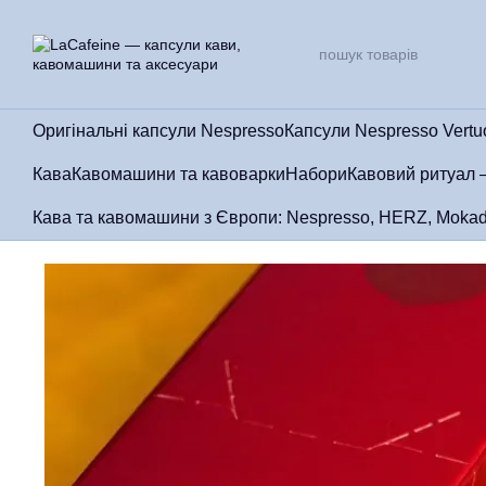
Перейти до основного контенту
Оригінальні капсули Nespresso
Капсули Nespresso Vertu
Кава
Кавомашини та кавоварки
Набори
Кавовий ритуал 
Кава та кавомашини з Європи: Nespresso, HERZ, Mokad