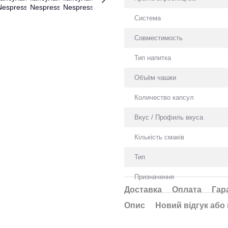
Система
Совместимость
Тип напитка
Объём чашки
Количество капсул
Вкус / Профиль вкуса
Кількість смаків
Тип
Призначення
Доставка
Оплата
Гар
Опис
Новий відгук або