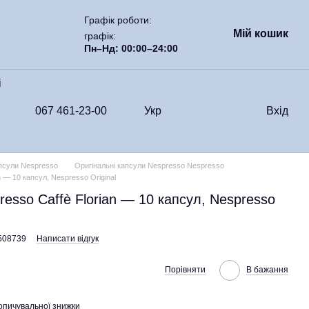
Графік роботи:
Мій кошик
графік:
Пн–Нд: 00:00–24:00
i
067 461-23-00
Укр
Вхід
апсули Nespresso
Оригінальні капсули Nespresso Nespresso
n — 10 капсул, Nespresso Original
resso Caffè Florian — 10 капсул, Nespresso
508739
Написати відгук
Порівняти
В бажання
опичувальної знижки