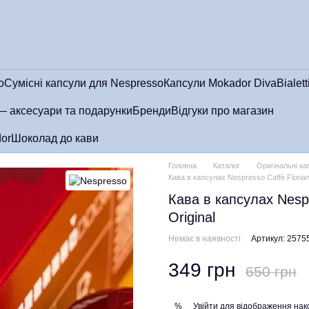
o
Сумісні капсули для Nespresso
Капсули Mokador Diva
Bialett
— аксесуари та подарунки
Бренди
Відгуки про магазин
or
Шоколад до кави
Головна
Каталог
Оригінальні к
Кава в капсулах Nespresso Caffè Floria
Кава в капсулах Nesp
Original
Немає в наявності
Артикул: 2575
349 грн
650 грн
Увійти
для відображення нак
%