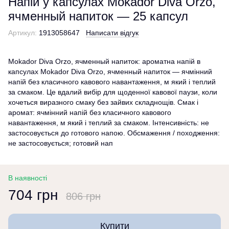
Напій у капсулах Mokador Diva Orzo,
ячменный напиток — 25 капсул
Артикул:
1913058647
Написати відгук
Mokador Diva Orzo, ячменный напиток: ароматна напій в
капсулах Mokador Diva Orzo, ячменный напиток — ячмінний
напій без класичного кавового навантаження, м який і теплий
за смаком. Це вдалий вибір для щоденної кавової паузи, коли
хочеться виразного смаку без зайвих складнощів. Смак і
аромат: ячмінний напій без класичного кавового
навантаження, м який і теплий за смаком. Інтенсивність: не
застосовується до готового напою. Обсмаження / походження:
не застосовується; готовий нап
В наявності
704 грн
806 грн
Купити