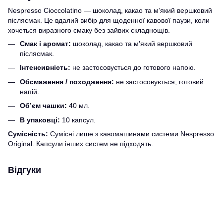
Nespresso Cioccolatino — шоколад, какао та м’який вершковий
післясмак. Це вдалий вибір для щоденної кавової паузи, коли
хочеться виразного смаку без зайвих складнощів.
Смак і аромат:
шоколад, какао та м’який вершковий
післясмак.
Інтенсивність:
не застосовується до готового напою.
Обсмаження / походження:
не застосовується; готовий
напій.
Об’єм чашки:
40 мл.
В упаковці:
10 капсул.
Сумісність:
Сумісні лише з кавомашинами системи Nespresso
Original. Капсули інших систем не підходять.
Відгуки