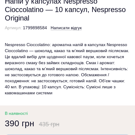
Напій у капсулах Nespresso
Cioccolatino — 10 капсул, Nespresso
Original
Артикул:
1799898584
Написати відгук
Nespresso Cioccolatino: ароматна напій в капсулах Nespresso
Cioccolatino — шоколад, какао та м’який вершковий післясмак.
Це вдалий вибір для щоденної кавової паузи, коли хочеться
виразного смаку без зайвих складнощів. Смак і аромат:
шоколад, какао та м’який вершковий післясмак. Інтенсивність:
не застосовується до готового напою. Обсмаження /
походження: не застосовується; готовий напій. Об’єм чашки:
40 мл. В упаковці: 10 капсул. Сумісність: Сумісні лише з
кавомашинами системи
В наявності
390 грн
435 грн