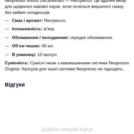
Nespresso Volluto Decaffeinato — Неспрессо. Це вдалий вибір
для щоденної кавової паузи, коли хочеться виразного смаку
без зайвих складнощів.
Смак і аромат:
Неспрессо.
Інтенсивність:
м’яка.
Обсмаження / походження:
середнє обсмаження.
Об’єм чашки:
40 мл.
В упаковці:
10 капсул.
Сумісність:
Сумісні лише з кавомашинами системи Nespresso
Original. Капсули для іншої системи Nespresso не підходять.
Відгуки
Додайте перший відгук