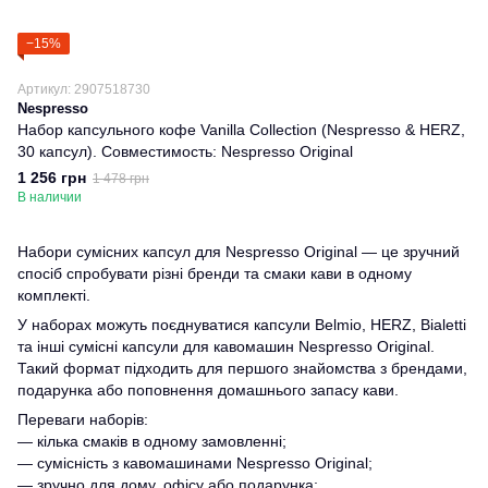
−15%
Артикул: 2907518730
Nespresso
Набор капсульного кофе Vanilla Collection (Nespresso & HERZ,
30 капсул). Совместимость: Nespresso Original
1 256 грн
1 478 грн
В наличии
Набори сумісних капсул для Nespresso Original — це зручний
спосіб спробувати різні бренди та смаки кави в одному
комплекті.
У наборах можуть поєднуватися капсули Belmio, HERZ, Bialetti
та інші сумісні капсули для кавомашин Nespresso Original.
Такий формат підходить для першого знайомства з брендами,
подарунка або поповнення домашнього запасу кави.
Переваги наборів:
— кілька смаків в одному замовленні;
— сумісність з кавомашинами Nespresso Original;
— зручно для дому, офісу або подарунка;