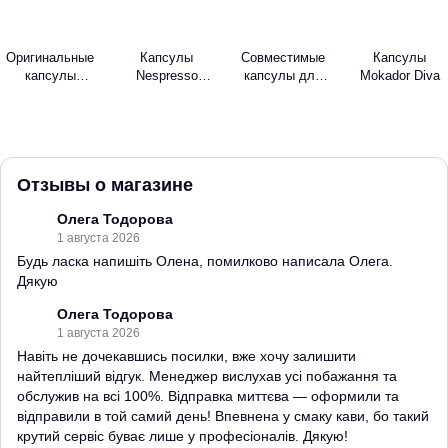
Оригинальные
Капсулы
Совместимые
Капсулы
капсулы
Nespresso
капсулы для
Mokador Diva
Nespresso
Vertuo
Nespresso
Отзывы о магазине
Олега Тодорова
1 августа 2026
Будь ласка напишіть Олена, помилково написала Олега.
Дякую
Олега Тодорова
1 августа 2026
Навіть не дочекавшись посилки, вже хочу залишити
найтепліший відгук. Менеджер вислухав усі побажання та
обслужив на всі 100%. Відправка миттєва — оформили та
відправили в той самий день! Впевнена у смаку кави, бо такий
крутий сервіс буває лише у професіоналів. Дякую!