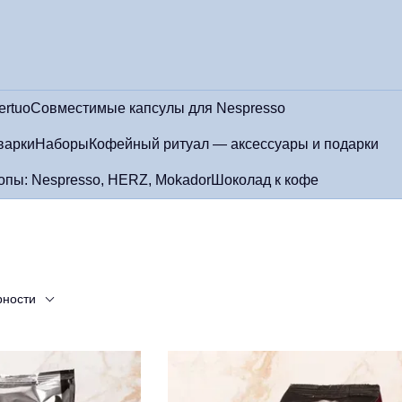
ertuo
Совместимые капсулы для Nespresso
варки
Наборы
Кофейный ритуал — аксессуары и подарки
пы: Nespresso, HERZ, Mokador
Шоколад к кофе
рности