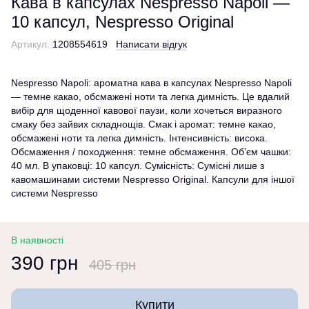
Кава в капсулах Nespresso Napoli —
10 капсул, Nespresso Original
Артикул:
1208554619
Написати відгук
Nespresso Napoli: ароматна кава в капсулах Nespresso Napoli
— темне какао, обсмажені ноти та легка димність. Це вдалий
вибір для щоденної кавової паузи, коли хочеться виразного
смаку без зайвих складнощів. Смак і аромат: темне какао,
обсмажені ноти та легка димність. Інтенсивність: висока.
Обсмаження / походження: темне обсмаження. Об’єм чашки:
40 мл. В упаковці: 10 капсул. Сумісність: Сумісні лише з
кавомашинами системи Nespresso Original. Капсули для іншої
системи Nespresso
В наявності
390 грн
405 грн
Купити