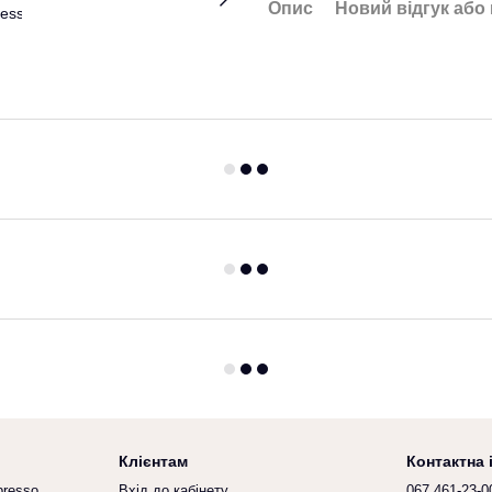
Опис
Новий відгук або
Клієнтам
Контактна
presso
Вхід до кабінету
067 461-23-0