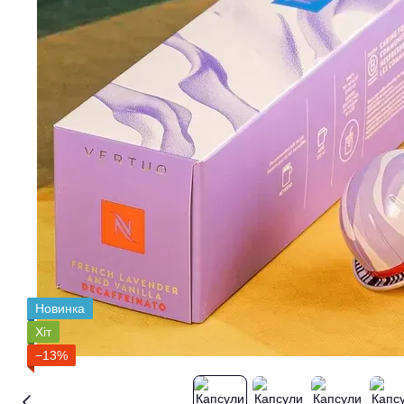
Новинка
Хіт
−13%