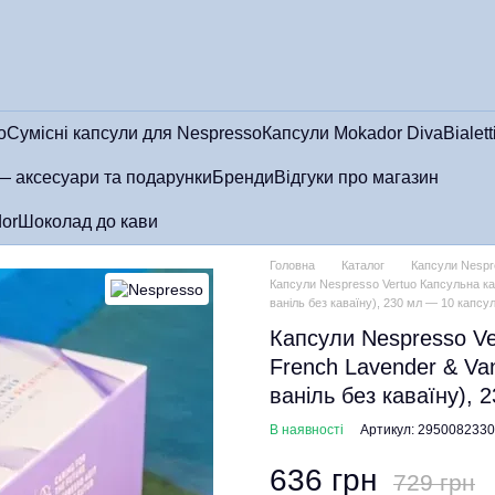
o
Сумісні капсули для Nespresso
Капсули Mokador Diva
Bialett
— аксесуари та подарунки
Бренди
Відгуки про магазин
or
Шоколад до кави
Головна
Каталог
Капсули Nespr
Капсули Nespresso Vertuo Капсульна кав
ваніль без каваїну), 230 мл — 10 капсу
Капсули Nespresso Ve
French Lavender & Van
ваніль без каваїну), 
В наявності
Артикул: 2950082330
636 грн
729 грн