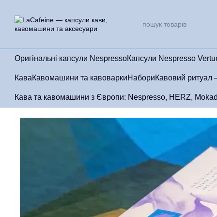
Перейти до основного контенту
Оригінальні капсули Nespresso
Капсули Nespresso Vertu
Кава
Кавомашини та кавоварки
Набори
Кавовий ритуал 
Кава та кавомашини з Європи: Nespresso, HERZ, Mokad