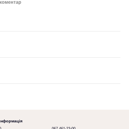
 коментар
 інформація
0
067 461-23-00