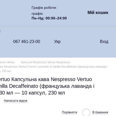
Графік роботи:
Мій кошик
графік:
Пн–Нд: 00:00–24:00
i
067 461-23-00
Укр
Вхід
esso Vertuo
Капсули Nespresso Vertuo Nespresso
а Nespresso Vertuo French Lavender & Vanilla Decaffeinato (французька лаванда і
л, 230 мл
rtuo Капсульна кава Nespresso Vertuo
illa Decaffeinato (французька лаванда і
230 мл — 10 капсул, 230 мл
Написати відгук
Порівняти
В бажання