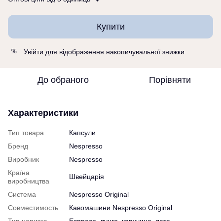
Купити
Увійти
для відображення накопичувальної знижки
%
До обраного
Порівняти
Характеристики
Тип товара
Капсули
Бренд
Nespresso
Виробник
Nespresso
Країна
Швейцарія
виробництва
Система
Nespresso Original
Совместимость
Кавомашини Nespresso Original
Тип напитка
Еспресо, лунго, капучино, лате