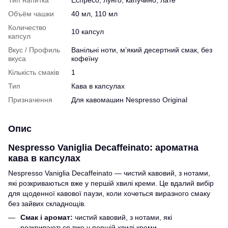
Объём чашки
40 мл, 110 мл
Количество
10 капсул
капсул
Вкус / Профиль
Ванільні ноти, м’який десертний смак, без
вкуса
кофеїну
Кількість смаків
1
Тип
Кава в капсулах
Призначення
Для кавомашин Nespresso Original
Опис
Nespresso Vaniglia Decaffeinato: ароматна
кава в капсулах
Nespresso Vaniglia Decaffeinato — чистий кавовий, з нотами,
які розкриваються вже у першій хвилі креми. Це вдалий вибір
для щоденної кавової паузи, коли хочеться виразного смаку
без зайвих складнощів.
Смак і аромат:
чистий кавовий, з нотами, які
розкриваються вже у першій хвилі креми.