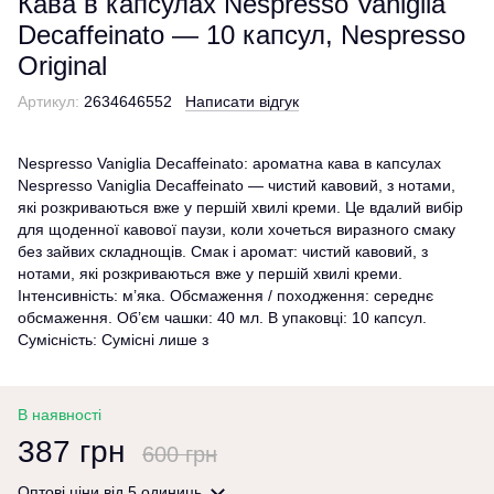
Кава в капсулах Nespresso Vaniglia
Decaffeinato — 10 капсул, Nespresso
Original
Артикул:
2634646552
Написати відгук
Nespresso Vaniglia Decaffeinato: ароматна кава в капсулах
Nespresso Vaniglia Decaffeinato — чистий кавовий, з нотами,
які розкриваються вже у першій хвилі креми. Це вдалий вибір
для щоденної кавової паузи, коли хочеться виразного смаку
без зайвих складнощів. Смак і аромат: чистий кавовий, з
нотами, які розкриваються вже у першій хвилі креми.
Інтенсивність: м’яка. Обсмаження / походження: середнє
обсмаження. Об’єм чашки: 40 мл. В упаковці: 10 капсул.
Сумісність: Сумісні лише з
В наявності
387 грн
600 грн
Оптові ціни
від 5 одиниць