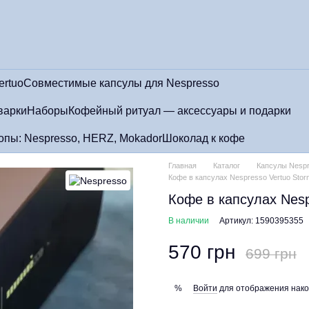
ertuo
Совместимые капсулы для Nespresso
варки
Наборы
Кофейный ритуал — аксессуары и подарки
пы: Nespresso, HERZ, Mokador
Шоколад к кофе
Главная
Каталог
Капсулы Nespr
Кофе в капсулах Nespresso Vertuo Stor
Кофе в капсулах Nesp
В наличии
Артикул: 1590395355
570 грн
699 грн
Войти
для отображения нако
%