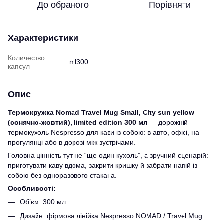
До обраного
Порівняти
Характеристики
Количество
ml300
капсул
Опис
Термокружка Nomad Travel Mug Small, Сity sun yellow
(сонячно-жовтий), limited edition 300 мл
— дорожній
термокухоль Nespresso для кави із собою: в авто, офісі, на
прогулянці або в дорозі між зустрічами.
Головна цінність тут не “ще один кухоль”, а зручний сценарій:
приготувати каву вдома, закрити кришку й забрати напій із
собою без одноразового стакана.
Особливості:
Об’єм: 300 мл.
Дизайн: фірмова лінійка Nespresso NOMAD / Travel Mug.