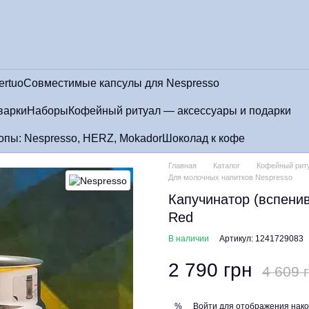
ertuo
Совместимые капсулы для Nespresso
варки
Наборы
Кофейный ритуал — аксессуары и подарки
пы: Nespresso, HERZ, Mokador
Шоколад к кофе
Главная
Каталог
Кофейный риту
Для молочных напитков Nespresso
Капучинатор (вспенива
Red
В наличии
Артикул: 1241729083
2 790 грн
4 609 
Войти
для отображения нако
%