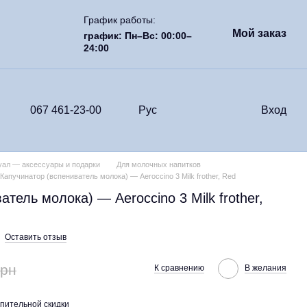
График работы:
Мой заказ
график: Пн–Вс: 00:00–
24:00
067 461-23-00
Рус
Вход
ал — аксессуары и подарки
Для молочных напитков
Капучинатор (вспениватель молока) — Aeroccino 3 Milk frother, Red
тель молока) — Aeroccino 3 Milk frother,
Оставить отзыв
грн
К сравнению
В желания
пительной скидки