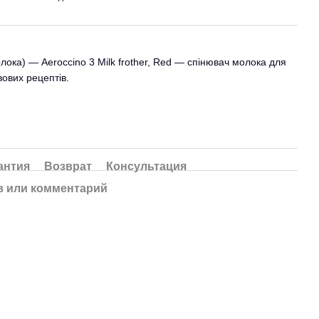
ока) — Aeroccino 3 Milk frother, Red — спінювач молока для
вових рецептів.
антия
Возврат
Консультация
 или комментарий