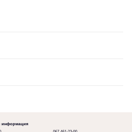
я информация
0
067 461-23-00