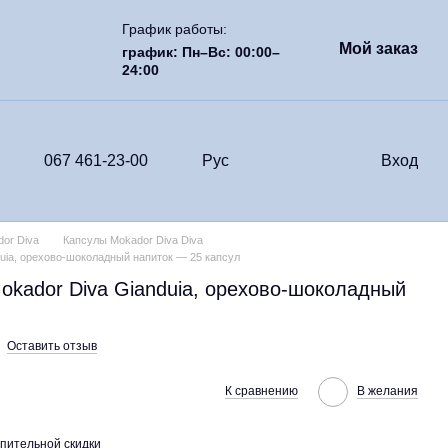
График работы:
Мой заказ
график: Пн–Вс: 00:00–
24:00
067 461-23-00
Рус
Вход
or Diva
Капсулы Mokador Diva Diva
duia, орехово-шоколадный напиток — 25 капсул
okador Diva Gianduia, орехово-шоколадный
Оставить отзыв
К сравнению
В желания
пительной скидки