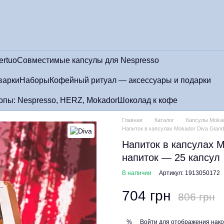
ertuo
Совместимые капсулы для Nespresso
варки
Наборы
Кофейный ритуал — аксессуары и подарки
пы: Nespresso, HERZ, Mokador
Шоколад к кофе
Главная
Каталог
Капсулы Mokad
Напиток в капсулах Mokador Diva Gian
Напиток в капсулах M
напиток — 25 капсул
В наличии
Артикул: 1913050172
704 грн
806 грн
Войти
для отображения нако
%