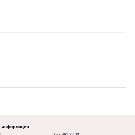
я информация
0
067 461-23-00