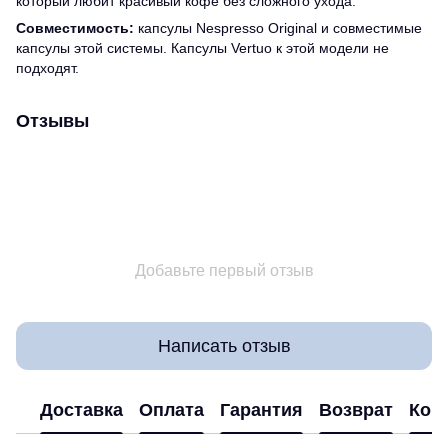
который любит красивый кофе без сложного ухода.
Совместимость:
капсулы Nespresso Original и совместимые
капсулы этой системы. Капсулы Vertuo к этой модели не
подходят.
Отзывы
Добавьте первый отзыв
Написать отзыв
Доставка
Оплата
Гарантия
Возврат
Кон