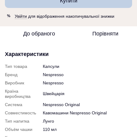
Купити
Увійти
для відображення накопичувальної знижки
%
До обраного
Порівняти
Характеристики
Тип товара
Капсули
Бренд
Nespresso
Виробник
Nespresso
Країна
Швейцарія
виробництва
Система
Nespresso Original
Совместимость
Кавомашини Nespresso Original
Тип напитка
Лунго
Объём чашки
110 мл