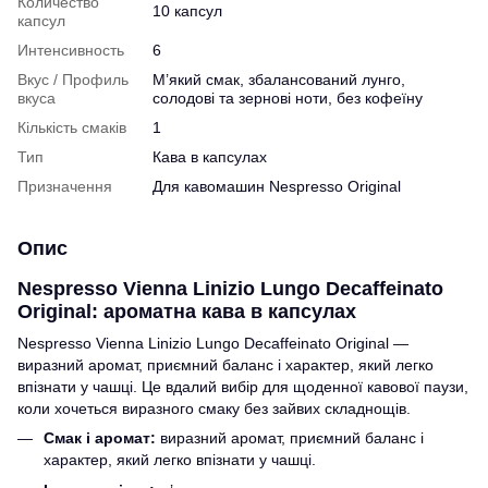
Количество
10 капсул
капсул
Интенсивность
6
Вкус / Профиль
М’який смак, збалансований лунго,
вкуса
солодові та зернові ноти, без кофеїну
Кількість смаків
1
Тип
Кава в капсулах
Призначення
Для кавомашин Nespresso Original
Опис
Nespresso Vienna Linizio Lungo Decaffeinato
Original: ароматна кава в капсулах
Nespresso Vienna Linizio Lungo Decaffeinato Original —
виразний аромат, приємний баланс і характер, який легко
впізнати у чашці. Це вдалий вибір для щоденної кавової паузи,
коли хочеться виразного смаку без зайвих складнощів.
Смак і аромат:
виразний аромат, приємний баланс і
характер, який легко впізнати у чашці.