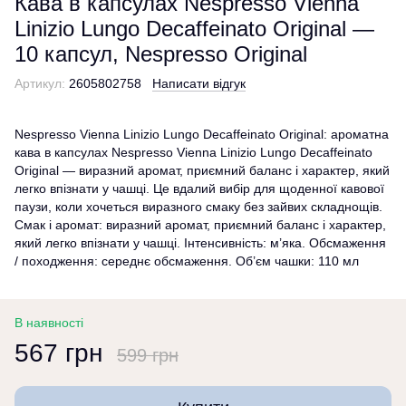
Кава в капсулах Nespresso Vienna
Linizio Lungo Decaffeinato Original —
10 капсул, Nespresso Original
Артикул:
2605802758
Написати відгук
Nespresso Vienna Linizio Lungo Decaffeinato Original: ароматна
кава в капсулах Nespresso Vienna Linizio Lungo Decaffeinato
Original — виразний аромат, приємний баланс і характер, який
легко впізнати у чашці. Це вдалий вибір для щоденної кавової
паузи, коли хочеться виразного смаку без зайвих складнощів.
Смак і аромат: виразний аромат, приємний баланс і характер,
який легко впізнати у чашці. Інтенсивність: м’яка. Обсмаження
/ походження: середнє обсмаження. Об’єм чашки: 110 мл
В наявності
567 грн
599 грн