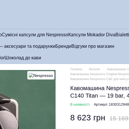
o
Сумісні капсули для Nespresso
Капсули Mokador Diva
Bialett
— аксесуари та подарунки
Бренди
Відгуки про магазин
or
Шоколад до кави
Головна
Каталог
Кавомашини та
Кавомашини Nespresso Original Nespre
Кавомашина Nespresso CitiZ для капсул
Кавомашина Nespresso
C140 Titan — 19 bar,
В наявності
Артикул: 1830312948
8 623 грн
15 169