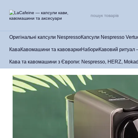
Перейти до основного контенту
Оригінальні капсули Nespresso
Капсули Nespresso Vertu
Кава
Кавомашини та кавоварки
Набори
Кавовий ритуал 
Кава та кавомашини з Європи: Nespresso, HERZ, Mokad