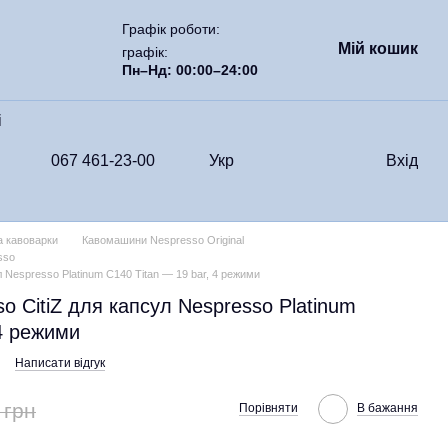
Графік роботи:
Мій кошик
графік:
Пн–Нд: 00:00–24:00
i
067 461-23-00
Укр
Вхід
 кавоварки
Кавомашини Nespresso Original
sso
 Nespresso Platinum C140 Titan — 19 bar, 4 режими
 CitiZ для капсул Nespresso Platinum
 4 режими
Написати відгук
 грн
Порівняти
В бажання