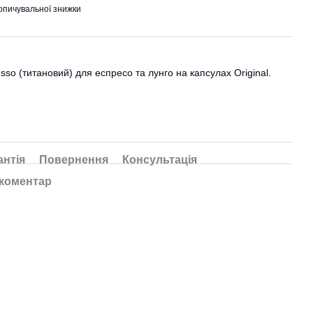
опичувальної знижки
o (титановий) для еспресо та лунго на капсулах Original.
антія
Повернення
Консультація
 коментар