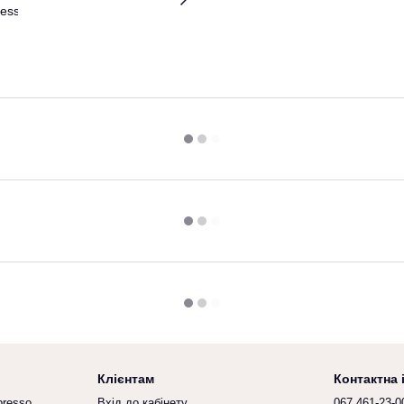
Клієнтам
Контактна
presso
Вхід до кабінету
067 461-23-0