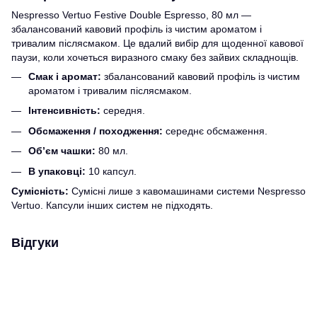
Nespresso Vertuo Festive Double Espresso, 80 мл —
збалансований кавовий профіль із чистим ароматом і
тривалим післясмаком. Це вдалий вибір для щоденної кавової
паузи, коли хочеться виразного смаку без зайвих складнощів.
Смак і аромат:
збалансований кавовий профіль із чистим
ароматом і тривалим післясмаком.
Інтенсивність:
середня.
Обсмаження / походження:
середнє обсмаження.
Об’єм чашки:
80 мл.
В упаковці:
10 капсул.
Сумісність:
Сумісні лише з кавомашинами системи Nespresso
Vertuo. Капсули інших систем не підходять.
Відгуки