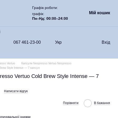
Графік роботи:
Мій кошик
графік:
Пн–Нд: 00:00–24:00
i
067 461-23-00
Укр
Вхід
esso Vertuo
Капсули Nespresso Vertuo Nespresso
Brew Style Intense — 7 капсул
esso Vertuo Cold Brew Style Intense — 7
Написати відгук
Порівняти
В бажання
опичувальної знижки