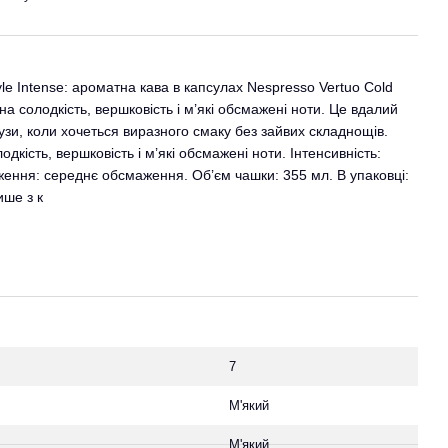
le Intense: ароматна кава в капсулах Nespresso Vertuo Cold
а солодкість, вершковість і м’які обсмажені ноти. Це вдалий
узи, коли хочеться виразного смаку без зайвих складнощів.
дкість, вершковість і м’які обсмажені ноти. Інтенсивність:
ення: середнє обсмаження. Об’єм чашки: 355 мл. В упаковці:
ише з к
7
М'який
М'який