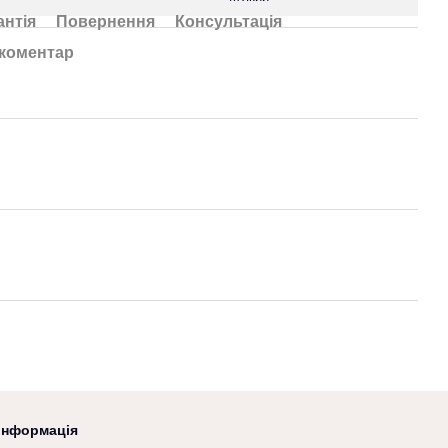
антія
Повернення
Консультація
 коментар
 інформація