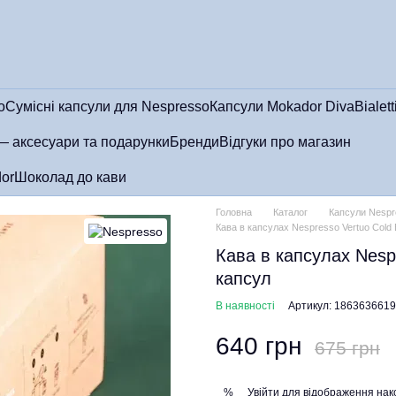
o
Сумісні капсули для Nespresso
Капсули Mokador Diva
Bialett
— аксесуари та подарунки
Бренди
Відгуки про магазин
or
Шоколад до кави
Головна
Каталог
Капсули Nespr
Кава в капсулах Nespresso Vertuo Cold 
Кава в капсулах Nespr
капсул
В наявності
Артикул: 1863636619
640 грн
675 грн
Увійти
для відображення нак
%