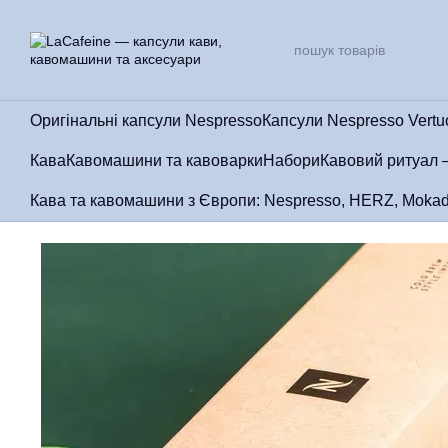
Перейти до основного контенту
Оригінальні капсули Nespresso
Капсули Nespresso Vertu
Кава
Кавомашини та кавоварки
Набори
Кавовий ритуал 
Кава та кавомашини з Європи: Nespresso, HERZ, Mokad