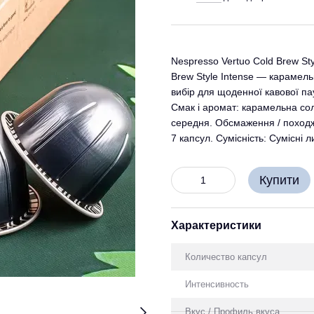
Nespresso Vertuo Cold Brew Sty
Brew Style Intense — карамельн
вибір для щоденної кавової па
Смак і аромат: карамельна соло
середня. Обсмаження / походж
7 капсул. Сумісність: Сумісні л
Купити
Характеристики
Количество капсул
Интенсивность
Вкус / Профиль вкуса